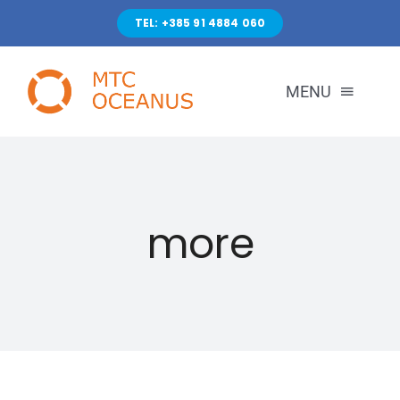
Skip
TEL: +385 91 4884 060
to
content
MENU
POČETNA
more
TEČAJEVI
KONTAKT