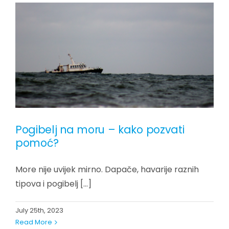
Pogibelj na moru – kako pozvati
pomoć?
More nije uvijek mirno. Dapače, havarije raznih
tipova i pogibelj [...]
July 25th, 2023
Read More