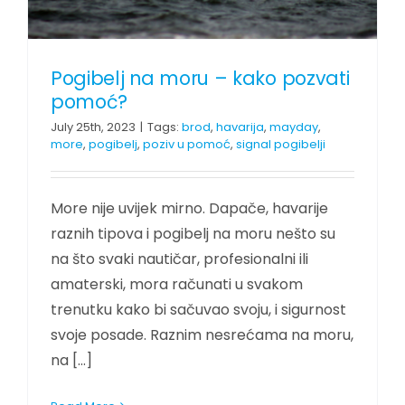
Pogibelj na moru – kako pozvati
pomoć?
July 25th, 2023
|
Tags:
brod
,
havarija
,
mayday
,
more
,
pogibelj
,
poziv u pomoć
,
signal pogibelji
More nije uvijek mirno. Dapače, havarije
raznih tipova i pogibelj na moru nešto su
na što svaki nautičar, profesionalni ili
amaterski, mora računati u svakom
trenutku kako bi sačuvao svoju, i sigurnost
svoje posade. Raznim nesrećama na moru,
na [...]