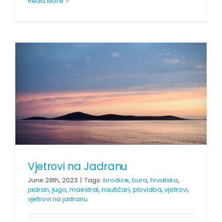
Read More
Vjetrovi na Jadranu
June 28th, 2023
|
Tags:
brodice
,
bura
,
hrvatska
,
jadran
,
jugo
,
maestral
,
nautičari
,
plovidba
,
vjetrovi
,
vjetrovi na jadranu