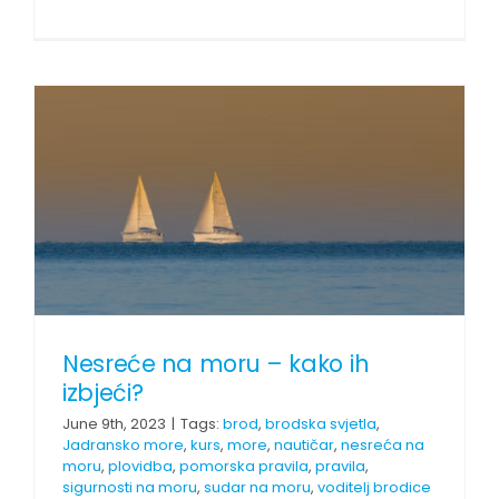
Nesreće na moru – kako ih
izbjeći?
June 9th, 2023
|
Tags:
brod
,
brodska svjetla
,
Jadransko more
,
kurs
,
more
,
nautičar
,
nesreća na
moru
,
plovidba
,
pomorska pravila
,
pravila
,
sigurnosti na moru
,
sudar na moru
,
voditelj brodice