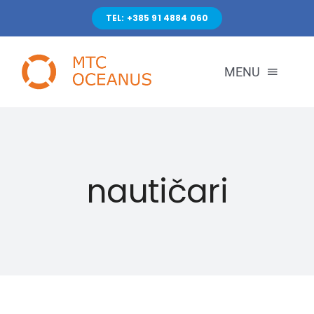
Skip
TEL: +385 91 4884 060
to
content
MENU
POČETNA
nautičari
TEČAJEVI
KONTAKT